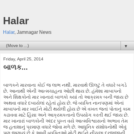
Halar
Halar
, Jamnagar News
▼
Friday, April 25, 2014
બાળક...
બાળકને મારવાના કોઈ જ લાભ નથી. મારવાથે ઊલટું તે વધારે બગડે
છે. આનાથી એની આત્મચાહના ઓછી થાય છે. હંમેશા માબાપનો
અને શિક્ષકોનો માર ખાનારાં બાળકો ક્યાં તો આક્રમક બની જાય છે
અથવા વધારે દબાયેલાં રહેતાં હોય છે. જે વ્યક્તિ નાનપણમાં એનાં
માબાપનો માર ખાઈને મોટી થયેલી હોય છે એ વખત જતાં પોતાનું કામ
કઢાવવા માટે હિંસા અને આક્રમકતાનો ઉપયોગ કરતી થઈ જાય છે.
માર ખાનારાં બાળકોની અંદર પુખ્ત વયે આત્મવિશ્વાસનો અભાવ તેમ
જ હતાશાનું પ્રમાણ વધારે જોવા મળે છે. આધુનિક સંશોધનોથી એવું
પણ જણાયું છે કે આવી વ્યક્તિઓ મોટી થઈને નીચલા દરજ્જાની,