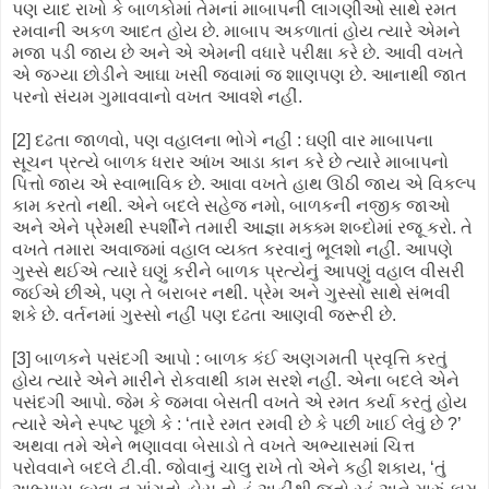
પણ યાદ રાખો કે બાળકોમાં તેમનાં માબાપની લાગણીઓ સાથે રમત
રમવાની અકળ આદત હોય છે. માબાપ અકળાતાં હોય ત્યારે એમને
મજા પડી જાય છે અને એ એમની વધારે પરીક્ષા કરે છે. આવી વખતે
એ જગ્યા છોડીને આઘા ખસી જવામાં જ શાણપણ છે. આનાથી જાત
પરનો સંયમ ગુમાવવાનો વખત આવશે નહીં.
[2] દઢતા જાળવો, પણ વહાલના ભોગે નહીં : ઘણી વાર માબાપના
સૂચન પ્રત્યે બાળક ધરાર આંખ આડા કાન કરે છે ત્યારે માબાપનો
પિત્તો જાય એ સ્વાભાવિક છે. આવા વખતે હાથ ઊઠી જાય એ વિકલ્પ
કામ કરતો નથી. એને બદલે સહેજ નમો, બાળકની નજીક જાઓ
અને એને પ્રેમથી સ્પર્શીને તમારી આજ્ઞા મક્ક્મ શબ્દોમાં રજૂ કરો. તે
વખતે તમારા અવાજમાં વહાલ વ્યક્ત કરવાનું ભૂલશો નહીં. આપણે
ગુસ્સે થઈએ ત્યારે ઘણું કરીને બાળક પ્રત્યેનું આપણું વહાલ વીસરી
જઈએ છીએ, પણ તે બરાબર નથી. પ્રેમ અને ગુસ્સો સાથે સંભવી
શકે છે. વર્તનમાં ગુસ્સો નહીં પણ દઢતા આણવી જરૂરી છે.
[3] બાળકને પસંદગી આપો : બાળક કંઈ અણગમતી પ્રવૃત્તિ કરતું
હોય ત્યારે એને મારીને રોકવાથી કામ સરશે નહીં. એના બદલે એને
પસંદગી આપો. જેમ કે જમવા બેસતી વખતે એ રમત કર્યા કરતું હોય
ત્યારે એને સ્પષ્ટ પૂછો કે : ‘તારે રમત રમવી છે કે પછી ખાઈ લેવું છે ?’
અથવા તમે એને ભણાવવા બેસાડો તે વખતે અભ્યાસમાં ચિત્ત
પરોવવાને બદલે ટી.વી. જોવાનું ચાલુ રાખે તો એને કહી શકાય, ‘તું