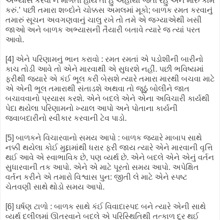
અભ્યાસ કરવા ન માંગતો હોય તો હું અહીંથી જતો રહું અને મારું કામ
કરું.’ પછી તમારા શબ્દોને ચોક્કસ અમલમાં મૂકો; બાળક રમત કરવાનું
તમારું સૂચન અવગણવાનું ચાલુ રખે તો તમે એ જગ્યાએથી ખસી
જાઓ અને બાળક અભ્યાસની તૈયારી બતાવે ત્યારે જ ત્યાં પરત
આવો.
[4] એને પરિણામનું ભાન કરાવો : રમત રમતાં એ પડોશીની બારીનો
કાચ તોડી આવે તો એને મારવાથી એ સુધરશે નહીં. પછી ભવિષ્યમાં
ફરીથી જ્યારે એ કંઈ ભૂલ કરી બેસશે ત્યારે તમારા મારથી બચવા માટે
એ એની ભૂલ તમારાથી સંતાડશે અથવા તો જૂઠું બોલીને જાત
બચાવવાનો પ્રયાસ કરશે. એને બદલે એને એના અવિચારી કાર્યથી
પેદા થયેલા પરિણામનો ખ્યાલ આપો અને પોતાના કાર્યની
જવાબદારીનો સ્વીકાર કરવાની ટેવ પાડો.
[5] બાળકને વિચારવાનો સમય આપો : બાળક જ્યારે માબાપ સાથે
નક્કી થયેલા કોઈ મુદ્દામાંથી ધરાર ફરી જાય ત્યારે એને મારવાની વૃત્તિ
થઈ આવે એ સ્વાભાવિક છે, પણ વ્યર્થ છે. એને બદલે એને એનું વર્તન
સુધારવાની તક આપો. એને એ માટે પૂરતો સમય આપો. અપેક્ષિત
વર્તન કરીને એ તમારો વિશ્વાસ પુન: જીતી લે માટે એને સ્પષ્ટ
ચેતવણી સાથે થોડો સમય આપો.
[6] ઘર્ષણ ટાળો : બાળક સાથે કંઈ વિવાદાસ્પદ બને ત્યારે એની સાથે
વ્યર્થ દલીલમાં ઊતરવાને બદલે એ પરિસ્થિતિથી તત્કાળ દૂર થઈ