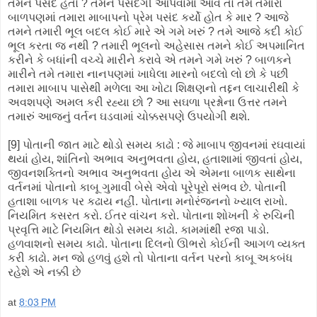
તમને પસંદ હતો ? તમને પસંદગી આપવામાં આવે તો તમે તમારા
બાળપણમાં તમારા માબાપનો પ્રેમ પસંદ કર્યો હોત કે માર ? આજે
તમને તમારી ભૂલ બદલ કોઈ મારે એ ગમે ખરું ? તમે આજે કદી કોઈ
ભૂલ કરતા જ નથી ? તમારી ભૂલનો અહેસાસ તમને કોઈ અપમાનિત
કરીને કે બધાંની વચ્ચે મારીને કરાવે એ તમને ગમે ખરું ? બાળકને
મારીને તમે તમારા નાનપણમાં ખાધેલા મારનો બદલો લો છો કે પછી
તમારા માબાપ પાસેથી મળેલા આ ખોટા શિક્ષણનો તદ્દન લાચારીથી કે
અવશપણે અમલ કરી રહ્યા છો ? આ સઘળા પ્રશ્નોના ઉત્તર તમને
તમારું આજનું વર્તન ઘડવામાં ચોક્કસપણે ઉપયોગી થશે.
[9] પોતાની જાત માટે થોડો સમય કાઢો : જે માબાપ જીવનમાં રઘવાયાં
થયાં હોય, શાંતિનો અભાવ અનુભવતા હોય, હતાશામાં જીવતાં હોય,
જીવનશક્તિનો અભાવ અનુભવતા હોય એ એમના બાળક સાથેના
વર્તનમાં પોતાનો કાબૂ ગુમાવી બેસે એવો પૂરેપૂરો સંભવ છે. પોતાની
હતાશા બાળક પર કઢાય નહીં. પોતાના મનોરંજનનો ખ્યાલ રાખો.
નિયમિત કસરત કરો. ઈતર વાંચન કરો. પોતાના શોખની કે રુચિની
પ્રવૃત્તિ માટે નિયમિત થોડો સમય કાઢો. કામમાંથી રજા પાડો.
હળવાશનો સમય કાઢો. પોતાના દિલનો ઊભરો કોઈની આગળ વ્યક્ત
કરી કાઢો. મન જો હળવું હશે તો પોતાના વર્તન પરનો કાબૂ અકબંધ
રહેશે એ નક્કી છે
at
8:03 PM