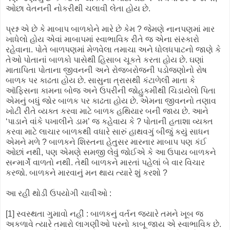
ઓછા વેતનની નોકરીથી ચલાવી લેતા હોય છે.
પ્રશ્ન એ છે કે માબાપ બાળકોને મારે છે કેમ ? જેમણે નાનપણમાં માર
ખાધેલો હોય એવાં માબાપમાં સ્વાભાવિક રીતે જ એના સંસ્કારો
રહેવાના. પોતે બાળપણમાં મેળવેલા તમાચા અને ધોલધપાટનો જાણે કે
તેઓ પોતાનાં બાળકો પાસેથી હિસાબ ચૂકતે કરતા હોય છે. ઘણાં
માતાપિતા પોતાના જીવનની અને રોજબરોજની પડોજણોનો રોષ
બાળક પર કાઢતા હોય છે. સાસુના ત્રાસથી કંટાળેલી માતા કે
ઑફિસના કામના બોજ અને ઉપરીની જોહુકમીથી ચિડાયેલો પિતા
એમનું બધું જોર બાળક પર કાઢતા હોય છે. એમના જીવનનો તણાવ
ખોટી રીતે વ્યક્ત કરવા માટે બાળક હથિયાર બની જાય છે. આને
‘પાડાને વાંકે પખાલીને ડામ’ જ કહેવાય કે ? પોતાની હતાશા વ્યક્ત
કરવા માટે લાચાર બાળકથી વધારે સારું હાથવગું બીજું કયું સાધન
એમને મળે ? બાળકને શિસ્તના હેતુસર મારનાર માબાપ પણ કંઈ
ઓછાં નથી, પણ એમણે સમજી લેવું જોઈએ કે આ ઉપાય બાળકને
સન્માર્ગે વાળતો નથી. તેથી બાળકને મારતાં પહેલાં બે વાર વિચાર
કરજો. બાળકને મારવાનું મન થાય ત્યારે શું કરશો ?
આ રહી થોડી ઉપયોગી ચાવીઓ :
[1] સ્વસ્થતા ગુમાવો નહીં : બાળકનું વર્તન જ્યારે તમને ખૂબ જ
અકળાવે ત્યારે તમારો લાગણીઓ પરનો કાબૂ જાય એ સ્વાભાવિક છે.