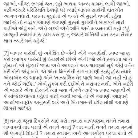
જાઓ, બીજા રૂમમાં જતા રહો અથવા અન્ય કામમાં લાગી જાઓ.
પછી જ્યારે પરિસ્થિતિ ઠેકાણે પડે ત્યારે બાળક સાથેની વાતચીત
આગળ વધારો. પરસ્પર જીદમાં એ વખતે એ મુદ્દાને વળગી રહેવા
જઈએ તો નાહક આપણે આપણો ગુસ્સો ગુમાવીને બાળકને મારી
પાડીએ એવું બને. એને બદલે એને શાંતિ અને મક્કમતાથી કહો : ‘હું
બાજુની રૂમમાં મારું કામ કરું છું; તું જ્યારે શાંતિથી વાત કરવા તૈયાર
થાય ત્યારે મને કહેજે.’
[7] બાળક પાસેથી શું અપેક્ષિત છે એની એને અગાઉથી સ્પષ્ટ જાણ
કરો : બાળક પાસેથી શું ઈચ્છીએ છીએ એની જો એને સ્પષ્ટતા જ ન
હોય તો એ મૂંઝાઈ જાય અને આપણને અકળામણમાં મૂકે એવું વર્તન
કરી બેસે એવું બને. એ એના મિત્રોની સંગત માણી રહ્યું હોય ત્યારે
એકાએક જ આપણે એને ‘તાત્કાલિક ઘેર પાછો આવી જા નહીં તો હું
તને જોઈ લઈશ.’ એવો હુકમ કરી દઈએ તે બરાબર નથી. એને બદલે
એ જ્યારે એના દોસ્તને ત્યાં જવા નીકળે ત્યારે જ સ્પષ્ટ જણાવીએ
કે સાંજે છ વાગ્તા પહેલાં પાછો આવી જજે. તો એ આપણી આજ્ઞાને
આયોજનપૂર્વક અનુસરી શકે અને બિનજરૂરી ઘર્ષણમાંથી આપણે
ઊગરી જઈએ.
[8] તમારા જૂના દિવસોને યાદ કરો : તમારા બાળપણમાં તમને તમારા
માબાપનો માર પડતો એ તમને ગમતું ? માર ખાતી વખતે તમારા મનમાં
શી લાગણી ઊઠતી ? તમારા સ્વમાન અને આત્મગૌરવ પર ઘા થતો એ