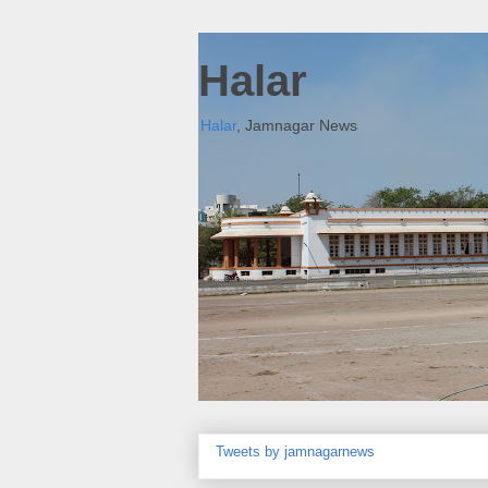
Halar
Halar
, Jamnagar News
Tweets by jamnagarnews