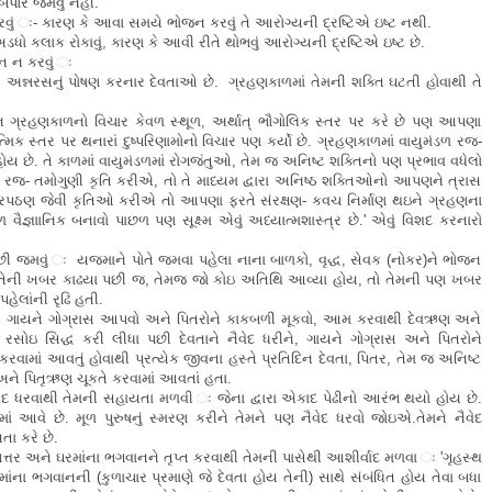
બપોરે જમવું નહી.
ં ઃ- કારણ કે આવા સમયે ભોજન કરવું તે આરોગ્યની દ્રષ્ટિએ ઇષ્ટ નથી.
કલાક રોકાવું, કારણ કે આવી રીતે થોભવું આરોગ્યની દ્રષ્ટિએ ઇષ્ટ છે.
ન ન કરવું ઃ
 અન્નરસનું પોષણ કરનાર દેવતાઓ છે. ગ્રહણકાળમાં તેમની શક્તિ ઘટતી હોવાથી તે
ન ગ્રહણકાળનો વિચાર કેવળ સ્થૂળ, અર્થાત્ ભૌગોલિક સ્તર પર કરે છે પણ આપણા
મિક સ્તર પર થનારાં દુષ્પરિણામોનો વિચાર પણ કર્યો છે. ગ્રહણકાળમાં વાયુમંડળ રજ-
ોય છે. તે કાળમાં વાયુમંડળમાં રોગજંતુઓ, તેમ જ અનિષ્ટ શક્તિનો પણ પ્રભાવ વધેલો
ણ રજ- તમોગુણી કૃતિ કરીએ, તો તે માધ્યમ દ્વારા અનિષ્ઠ શક્તિઓનો આપણને ત્રાસ
ોત્રપઠણ જેવી કૃતિઓ કરીએ તો આપણા ફરતે સંરક્ષણ- કવચ નિર્માણ થઇને ગ્રહણના
વૈજ્ઞાાનિક બનાવો પાછળ પણ સૂક્ષ્મ એવું અધ્યાત્મશાસ્ત્ર છે.' એવું વિશદ કરનારો
ી જમવું ઃ યજમાને પોતે જમવા પહેલા નાના બાળકો, વૃદ્ધ, સેવક (નોકર)ને ભોજન
ી, તેની ખબર કાઢયા પછી જ, તેમજ જો કોઇ અતિથિ આવ્યા હોય, તો તેમની પણ ખબર
ેલાંની રૃઢિ હતી.
ધરવો, ગાયને ગોગ્રાસ આપવો અને પિતરોને કાકબળી મૂકવો, આમ કરવાથી દેવઋણ અને
 રસોઇ સિદ્ધ કરી લીધા પછી દેવતાને નૈવેદ ધરીને, ગાયને ગોગ્રાસ અને પિતરોને
વામાં આવતું હોવાથી પ્રત્યેક જીવના હસ્તે પ્રતિદિન દેવતા, પિતર, તેમ જ અનિષ્ટ
અને પિતૃઋણ ચૂકતે કરવામાં આવતાં હતા.
ૈવેદ ધરવાથી તેમની સહાયતા મળવી ઃ જેના દ્વારા એકાદ પેઢીનો આરંભ થયો હોય છે.
ામાં આવે છે. મૂળ પુરુષનું સ્મરણ કરીને તેમને પણ નૈવેદ ધરવો જોઇએ.તેમને નૈવેદ
ા કરે છે.
િત્તર અને ઘરમાંના ભગવાનને તૃપ્ત કરવાથી તેમની પાસેથી આશીર્વાદ મળવા ઃ 'ગૃહસ્થ
ાંના ભગવાનની (કુળાચાર પ્રમાણે જે દેવતા હોય તેની) સાથે સંબંધિત હોય તેવા બધા