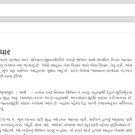
ચાર
નિકતાનો પ્રભાવ અને ગતિમાન જીવનશૈલીને કારણે ભોજન સાથે સંબંધિત નિત્ય આચાર
નું લગભગ બંધ જ થયું છે. 'જેવો આહાર, તેવા વિચાર અને જેવા વિચાર, તેવું કર્મ', એમ
ોનું મૂળ પણ સાત્વિક આહારમાં ગૂંથાઇ ગયું છે. સદર લેખમાં જમવાના સંબંધમાં કેટલાક
ી રહ્યા છીએ.
ભુજ્જીત । અર્થ ઃ- સ્નાન કર્યા સિવાય ભોજન ન કરવું. નહાવાથી દેહને શુચિર્ભૂતતાં
બાહ્ય શુદ્ધ થવું. નામજપ કરતાં કરતાં નહાવાથી અંતર્બાહ્ય શુદ્ધિ સાધ્ય કરી શકાય છે.
ાહ્યાશુદ્ધિ સાધ્ય કરવામાં આવે છે. નહાવા પહેલાં દેહ પરની રજતમયુક્ત મલિનતા
ું.
એટલે જ કે, ભૂખ લાગ્યા પછી શુદ્ધ ઓડકાર આવ્યા પછી, શરીરને હળવું જણાયા પછી
પ્તધાતુ (રસ, લોહી, માંસ, મેદ, અસ્થિ, મજ્જા અને શુક્ર)ની યોગ્ય વૃદ્ધિ થાય છે.
ું જોઇએ. જો બપોરનું ભોજન પચ્યું ન હોય, તો રાત્રે થોડો હળવો આહાર લેવામાં વાંધો