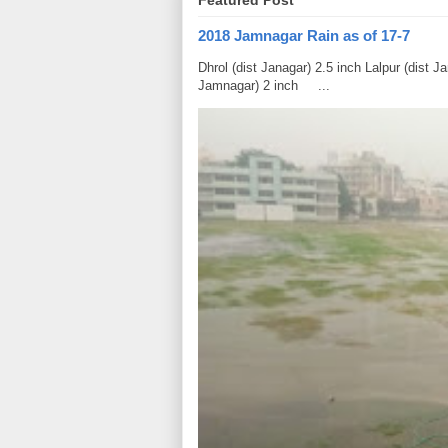
2018 Jamnagar Rain as of 17-7
Dhrol (dist Janagar) 2.5 inch Lalpur (dist 
Jamnagar) 2 inch ...