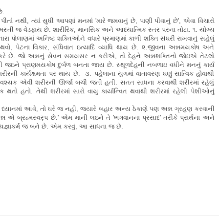
ે.
ં નથી, ત્યાં સુધી આપણાં મનમાં 'મારે જમવાનું છે, પાણી પીવાનું છે', એવા વિચારો
્તી જ વેડફાય છે. શારીરિક, માનસિક અને આધ્યાત્મિક સ્તર પરના તોટા. ૧. યોગ્ય
રા પોલાણમાં અનિષ્ટ શક્તિઓને વધારે પ્રમાણમાં કાળી શક્તિ સંઘરી રાખવાનું સહેલું
 થવો, પેટના વિકાર, સંધિવાત ઇત્યાદિ વ્યાધિ થાય છે. ૨.જીવના અન્નમયકોષ અને
્ન કરે છે. જો અન્નનું સેવન સમયસર ન કરીએ, તો દેહને અન્નશક્તિનો જોઇએ તેટલો
ઘટી જઇને પ્રાણમયકોષ દુર્બળ બનતા જાય છે. સ્થૂળદેહની નબળાઇ વધીને મનનું કાર્ય
રીરની કાર્યક્ષમતા પર થાય છે. ૩. પહેલાના યુગમાં વાતાવરણ ઘણું સાત્વિક હોવાથી
આવશ્યક એવી શરીરની ઊર્જા બચી જતી હતી. સતત સાધના કરવાથી શરીરમાં રહેલું
ક થતો હતો. તેથી શરીરમાં સારો વાયુ કાર્યાન્વિત થવાથી શરીરમાં રહેલી પેશીઓનું
ધ્યાનમાં આવે, તો ઘરે જ નહી, જ્યારે બહાર અન્ય ઠેકાણે પણ અન્ન ગ્રહણ કરવાની
ન એ બ્રહ્મસ્વરૃપ છે.' એમ માની લઇને તે 'ભગવાનના પ્રસાદ' તરીકે પ્રાર્થના અને
યજ્ઞાકર્મ જ બને છે. એમ કરવું, આ સાધના જ છે.