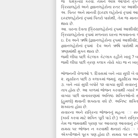
જ ધર્મકૃત્યો કરવા. તેમને અન્ન આપીને તૃપ્ત 
ક્રિયાલહેરો અને જ્ઞાાનલહેરોના સ્તર પર આશીર્વ
અ. પિતર અને માનવી (ઇચ્છા લહેરોનાં રૃપમાં આ
ઇચ્છાલહેરોનાં રૃપમાં પિતરો પાસેથી, તેમ જ મ
થાય છે.
આ. ઘરના દેવતા (ક્રિયાલહેરોનાં રૃપમાં આશીર્વ
ક્રિયાલહેરોના રૃપમાં મળનારા ઘરના ભગવાનના આશ
ઇ. દેવ અને ઋષિ (જ્ઞાાનલહેરોના રૃપમાં આશીર્વાદ,
જ્ઞાાનલહેરોનાં રૃપમાં દેવ અને ઋષિ પાસેથી 
ઋણમાંથી મુક્ત થાય છે.
જમી લીધા પછી કેટલાક કેટલાક રહીને ખાવું ? બપ
જમી લીધા પછી ત્રણ કલાક તોયે કાંઇ જ ન ખાવું
ભોજનની વેળાઓ ૧. દિવસમાં બને ત્યા સુધી બે 
૨. સૂર્યાસ્ત પછી ૩ કલાકમાં જમવું. સૂર્યોદય અન
૩. બને ત્યાં સુધી બપોરે ૧૨ વાગ્યા સુધી સવારનુ
તાપ હોય છે. આ કાળમાં ભોજન કરવાથી ત્યારે જઠ
વાગ્યા પછી વાતાવરણમાં અનિષ્ઠ શક્તિઓનો
(હુમલો) થવાની શક્યતા વધે છે. અનિષ્ટ શક
શક્યતા હોય છે.
સવારના અને રાત્રિના ભોજનનું મહત્વ ઃ સવાર
(કાર્ય કરવા માટે શક્તિ પૂરી પાડે છે.) અને રાત્
તેમ જ જમવાથી પ્રાણ પર આવરણ આવવાનું ટળે છે. ક
સમય પર ભોજન ન કરવાથી થનારાં તોટા ઃ શર
એકબીજાને પૂરક પણ હોય છે. સમય પર ન જમવાથ