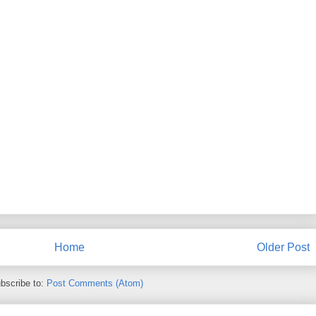
Home
Older Post
bscribe to:
Post Comments (Atom)