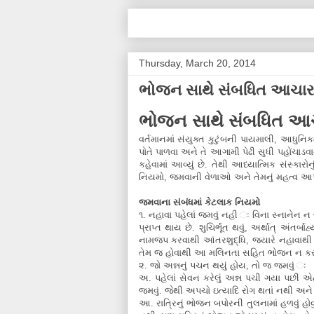
Thursday, March 20, 2014
ભોજન સાથે સંબધિત આચાર
ભોજન સાથે સંબધિત આ
વર્તમાનમાં સંયુક્ત કુટુંબની પાયમાલી, આધુ
પોતે પાળવા અને તે આગામી પેઢી સુધી પહોંચાડવા
કહેવામાં આવ્યું છે. તેથી આધ્યાત્મિક સંસ્કાર
નિયમો, જમવાની વેળાઓ અને તેમનું મહત્વ આપ
જમવાના સંબંધમાં કેટલાક નિયમો
૧. નહાવા પહેલાં જમવું નહી ઃ વિના સ્નાનેન ન 
પ્રાપ્ત થાય છે. શુચિર્ભૂત થવું, અર્થાત્ અંતર્
નામજપ કરવાથી આંતરશુદ્ધિ, જ્યારે નહાવાથી બ
તેમ જ હોવાથી આ મલિનતા સહિત ભોજન ન કરવ
૨. જો અન્નનું પચન થયું હોય, તો જ જમવું ઃ
અ. પહેલાં સેવન કરેલું અન્ન પચી ગયા પછી 
જમવું. જેથી અપચો ઇત્યાદિ રોગ થતાં નથી અને સ
આ. રાત્રિનું ભોજન બપોરની તુલનામાં હળવું હોવ