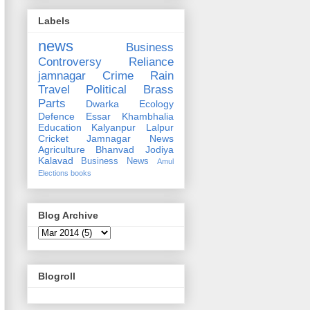
Labels
news
Business
Controversy
Reliance
jamnagar
Crime
Rain
Travel
Political
Brass
Parts
Dwarka
Ecology
Defence
Essar
Khambhalia
Education
Kalyanpur
Lalpur
Cricket
Jamnagar News
Agriculture
Bhanvad
Jodiya
Kalavad
Business News
Amul
Elections
books
Blog Archive
Blogroll