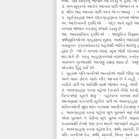
નથી. પણ રાત્રિનું ભોજન જો પચ્યું ન હોય, તો 
૩. મળ-મૂત્રનો આવેગ આવ્યા પછી ભોજન ન કરવુ
૪. શૌચ જઇ આવ્યા પછી તરત જ ન જમવું ઃ અડધો 
૫. સૂર્યગ્રહણ અને ચંદ્રગ્રહણના કાળમાં ભોજ
અ. આરોગ્યની દ્રષ્ટિએ ઃ ચંદ્ર અને સૂર્ય આ
કાળમાં ભોજન કરવાનું વર્જ્ય કહ્યું છે.
આ. આધ્યાત્મિક દ્રષ્ટિએ ઃ આધુનિક વિજ્ઞાા
ઋષિમુનિઓએ ગ્રહણના સૂક્ષ્મ, અર્થાત્ આધ્યાત્
તમયુક્ત (ત્રાસદાયક) લહેરોથી ભારિત થયેલું હ
હોય છે. જો તે કાળમાં ખાવા, સૂવા જેવી કોઇપ
થઇ શકે છે. પરંતુ ગ્રહણકાળમાં નામજપ, સ્ત
અમંગળ પ્રભાવથી આપણું રક્ષણ થાય છે. 'સ્થૂળ 
એકમેવ 'હિંદુ ધર્મ' છે!
૬. ગૃહસ્થ પતિ-પત્નીએ અન્યોએ જમી લીધા પછ
અને ગાય- ઢોરને ચારો- નીર આપ્યા છે કે નહ
કાઢીને પછી જ અતિથિ સાથે ભોજન કરવું, એવી પહ
૭. અન્નગ્રહણ કરવા પહેલાં દેવતાને નૈવેદ 
પિતરઋણ ચૂકતે થવું ઃ પહેલાંના કાળમાં સર્વ
આંગણામાં કાકબળી મૂકીને પછી જ અન્નગ્રહણ કર
શક્તિઓની ક્ષુધા શાંત કરવામાં આવીને દેવઋણ 
૮. અન્નગ્રહણ કરવા પહેલાં મૂળ પુરુષને પણ ન
એવા પુરુષને તે પેઢીના મૂળ પુરુષ તરીકે ગણવ
ચડાવવાથી તેઓ પણ તૃપ્ત થઇને આપણને સહાયત
૯. અન્નગ્રહણ કરવા પહેલા દેવ, ઋષિ, માનવી, પ
પતિ- પત્નીએ દેવ, ઋષિ, માનવી, પિતર અને ઘરમ