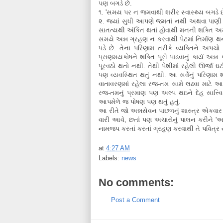
પણ બગડે છે.
૧. 'સમય પર ન જમવાથી શરીર સ્વાસ્થ્ય બગડે છ
૨. જ્યાં સુધી આપણે જમતાં નથી અથવા પાણી પીતા
સાતત્યથી અંકિત થતાં હોવાથી મનની શક્તિ અમસ
સમયે અન્ન ગ્રહણ ન કરવાથી પેટમાં નિર્માણ થના
પડે છે. તેના પરિણામ તરીકે વ્યક્તિને અપચો
પ્રાણમયકોષને શક્તિ પૂરી પાડવાનું કાર્ય અન
પૂરવઠો થતો નથી. તેથી પેશીમાં રહેલી ઊર્જા 
પણ વ્યવસ્થિત થતું નથી. આ સર્વેનું પરિણામ શ
વાતાવરણમાં રહેલા રજ-તમ સામે લઢવા માટે 
રજ-તમનું પ્રમાણ પણ અલ્પ થઇને દેહ સાત્ત્વિ
આપમેળે જ પોષણ પણ થતું હતું.
આ રીતે જો અન્નસેવન પાછળનું શાસ્ત્ર એકવાર 
વારી આવે, છતાં પણ અચારોનું પાલન કરીને 'અન્
નામજપ કરતાં કરતાં ગ્રહણ કરવાથી તે પવિત્ર 
at
4:27 AM
Labels:
news
No comments:
Post a Comment