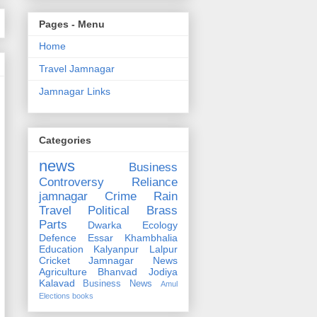
Pages - Menu
Home
Travel Jamnagar
Jamnagar Links
Categories
news
Business
Controversy
Reliance
jamnagar
Crime
Rain
Travel
Political
Brass
Parts
Dwarka
Ecology
Defence
Essar
Khambhalia
Education
Kalyanpur
Lalpur
Cricket
Jamnagar News
Agriculture
Bhanvad
Jodiya
Kalavad
Business News
Amul
Elections
books