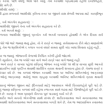
કરવા. પછી વધેલું અન્ન પોતે ખાવું. તેમ કરવાથી બ્રહ્માંડમાં રહેલી ઇચ્છાલહેરો,
ાદ મળે છે.
શીર્વાદ યશ) ઃ
ાનવી દ્વારા મળનારો આશીર્વાદ કૃતિના સ્તર પર જીવને યશ મેળવી આપવા માટે કારણીભૂત
ાદ, કર્મ અંતર્ગત સહાયતા) ઃ
ીર્વાદ જીવને તેના કર્મ અંતર્ગત સહાયતા કરે છે.
 કર્મ અકર્મ થવું) ઃ
મળનારા આશીર્વાદ જીવનું પ્રત્યેક કર્મ અકર્મ બનાવતાં હોવાથી તે એક દિવસ સર્વ
ોરે જો ભારે જમણ થયું હોય, તો તે રાત્રે ન જમવું. સર્વસામાન્ય રીતે મોટા માણસોએ
, તેમ જ શ્રમિકોએ ૬ કલાક કરતાં વધારે સમય સુધી કાંઇ ખાધા સિવાય રહેવું નહી..
વાર જ જમવું. ભોજનની વેળાઓ નિશ્ચિત કરેલી હોવી જોઇએ.
ે સૂર્યાસ્ત, તેમ જ બપોરે બાર વાગે અને રાત્રે બાર વાગે જમવું નહી.
ં અને રાત્રે ૯ વાગ્યા પહેલાં રાત્રિનું ભોજન કરવું બપોરે ૧૨ થી ૪ વાગ્યા સુધી આકરો
રાગ્નિ ઘણો પ્રદીપ્ત થવાથી શારીરિક ત્રાસ થવાની શક્યતા હોય છે. તેમજ રાત્રે ૯
 સંચાર વધે છે. આ કાળમાં ભોજન કરવાથી અન્ન પર અનિષ્ટ શક્તિઓનું આક્રમણ
્તિઓનું આક્રમણ થયેલું અન્ન ગ્રહણ કરવાથી અનિષ્ટ શક્તિઓનો ત્રાસ થવાની
નું ભોજન જીવન માટે (દિનચર્યા માટે) આવશ્યક એવી ક્રિયાલહેરો પૂરી પાડે છે.
રિનું જમણ રાત્રિના કાળમાં વધી રહેલા રજ-તમ સામે લઢવા માટે ઊર્જાલહેરો પૂરી પાડે છે.
ારણ કે અન્ન પ્રાણને ચૈતન્ય પૂરું પાડવાનું કાર્ય કરે છે.
ીર અને મનનો એકબીજા સાથે સંબંધ છે. શરીરસ્વાસ્થ્ય અને મનસ્વાસ્થ્ય આ
ી શરીરસ્વાસ્થ્ય અને મનસ્વાસ્થ્ય બગડી શકે છે, તેમ જ આધ્યાત્મિક સ્વાસ્થ્ય